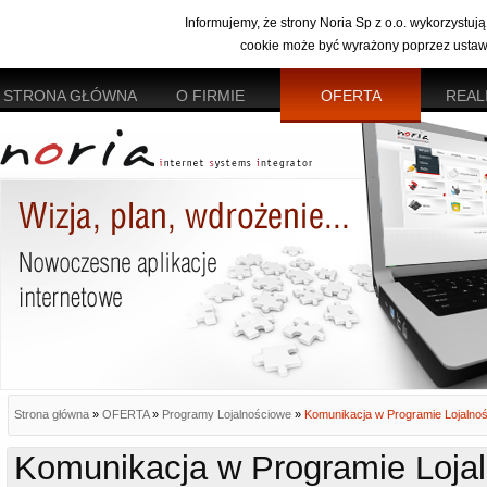
Informujemy, że strony Noria Sp z o.o. wykorzystuj
cookie może być wyrażony poprzez ustawi
STRONA GŁÓWNA
O FIRMIE
OFERTA
REAL
Strona główna
»
OFERTA
»
Programy Lojalnościowe
»
Komunikacja w Programie Lojaln
Komunikacja w Programie Loja