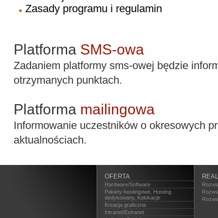
Zasady programu i regulamin
Platforma
SMS-owa
Zadaniem platformy sms-owej będzie infor
otrzymanych punktach.
Platforma
mailingowa
Informowanie uczestników o okresowych p
aktualnościach.
OFERTA
REAL
Hardware/Software
Rozwią
Pakiety hostingowe, Hosting
Rozwi
dedykowany, Kolokacje
Rozwią
Kreacja graficzna
Intranet/Extranet